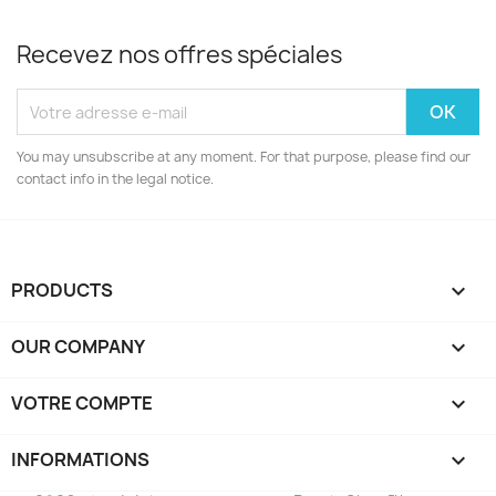
Recevez nos offres spéciales
You may unsubscribe at any moment. For that purpose, please find our
contact info in the legal notice.
PRODUCTS

OUR COMPANY

VOTRE COMPTE

INFORMATIONS
keyboard_arrow_down