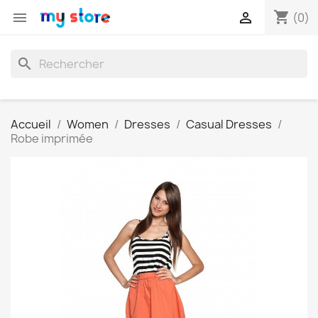
shopping_cart


(0)
search
Accueil
Women
Dresses
Casual Dresses
Robe imprimée