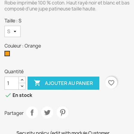
Robe imprimée 100 % coton. Haut rayé noir et blanc et bas
composé d'une jupe patineuse taille haute.
Taille : S
Couleur : Orange
Orange
Quantité

favorite_border
AJOUTER AU PANIER

En stock
Partager
Security policy (edit with module Customer