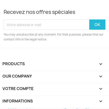
Recevez nos offres spéciales
You may unsubscribe at any moment. For that purpose, please find our
contact info in the legal notice.
PRODUCTS

OUR COMPANY

VOTRE COMPTE

INFORMATIONS
keyboard_arrow_down