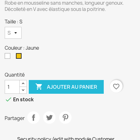
Robe en mousseline sans manches, longueur genoux.
Décolleté en V avec élastique sous la poitrine.
Taille : S
Couleur : Jaune
Blanc
Jaune
Quantité

favorite_border
AJOUTER AU PANIER

En stock
Partager
Security policy (edit with module Customer