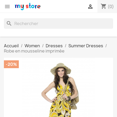
shopping_cart


(0)
search
Accueil
Women
Dresses
Summer Dresses
Robe en mousseline imprimée
-20%