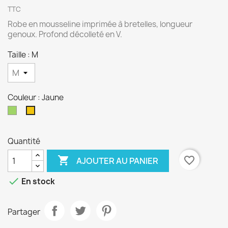
TTC
Robe en mousseline imprimée à bretelles, longueur
genoux. Profond décolleté en V.
Taille : M
Couleur : Jaune
Vert
Jaune
Quantité

favorite_border
AJOUTER AU PANIER

En stock
Partager